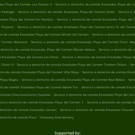
.
das Playa del Carmen Las Palmas II
Servicio a domicilio de comida Ensaladas Playa del Ca
.
.
l Pedregal
Servicio a domicilio de comida Ensaladas Playa del Carmen Ejidal
Servicio a 
.
saladas Playa del Carmen Sin Nombre
Servicio a domicilio de comida Ensaladas Playa del 
.
 Playacar
Servicio a domicilio de comida Ensaladas Playa del Carmen Santa Fe del Carm
.
ilio de comida Ensaladas Playa del Carmen Misión del Carmen
Servicio a domicilio de comi
.
el Carmen Mareazul
Servicio a domicilio de comida Ensaladas Playa del Carmen Fracc. Ale
.
a domicilio de comida Ensaladas Playa del Carmen Mundo Hábitat
Servicio a domicilio de
.
da Ensaladas Playa del Carmen Los Olivos
Servicio a domicilio de comida Ensaladas Playa d
.
.
 Olivos IV
Servicio a domicilio de comida Ensaladas Playa del Carmen Tumben Chilam
Ser
.
cilio de comida Ensaladas Playa del Carmen Villa Maya
Servicio a domicilio de comida Ensa
.
.
 Playa Magna
Servicio a domicilio de comida Ensaladas Playa del Carmen Real Bilbao
Serv
.
ilio de comida Ensaladas Playa del Carmen Balam Tun
Servicio a domicilio de comida Ens
.
l Carmen Fraccionamiento Clayalkat
Servicio a domicilio de comida Ensaladas Playa del Ca
.
icio a domicilio de comida Ensaladas Playa del Carmen 1
Servicio a domicilio de comida 
.
 domicilio de comida Ensaladas Carmen
Servicio a domicilio de comida Ensaladas Chacalal
.
 domicilio de comida Pizza
Takeaway food delivery
Supported by: