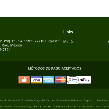
Links
e, esq. calle 4 norte, 77710 Playa del
Menú
. Roo, Mexico
9 7524
MÉTODOS DE PAGO ACEPTADOS
.
omicilio de comida Ensaladas Playa del Carmen Condominio Anémonas Playacar
Servicio a
.
o de comida Ensaladas Playa del Carmen Fraccionamiento Real Ibiza
Servicio a domicilio