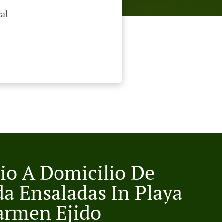
al
cio A Domicilio De
a Ensaladas In Playa
armen Ejido