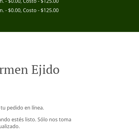
in. - $0.00, Costo - $125.00
in. - $0.00, Costo - $125.00
armen Ejido
 tu pedido en línea.
ndo estés listo. Sólo nos toma
ualizado.