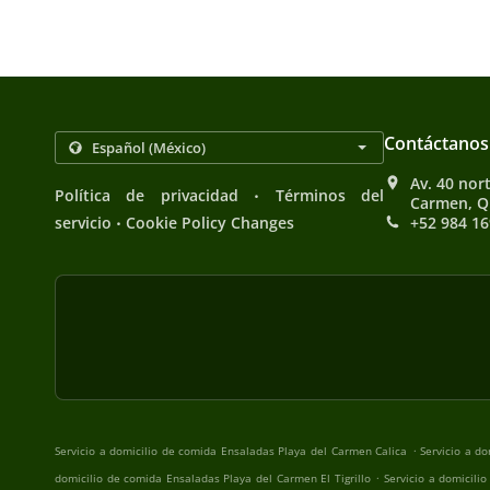
Contáctanos
Av. 40 nort
.
Política de privacidad
Términos del
Carmen, Q
.
servicio
Cookie Policy Changes
+52 984 16
.
Servicio a domicilio de comida Ensaladas Playa del Carmen Calica
Servicio a d
.
domicilio de comida Ensaladas Playa del Carmen El Tigrillo
Servicio a domicili