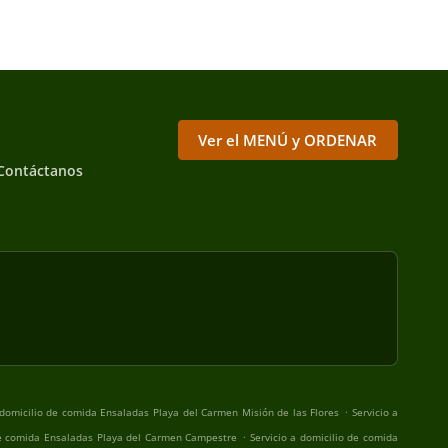
Ver el MENÚ y ORDENAR
Contáctanos
.
 domicilio de comida Ensaladas Playa del Carmen Misión de las Flores
Servicio a
.
 de comida Ensaladas Playa del Carmen Campestre
Servicio a domicilio de comida