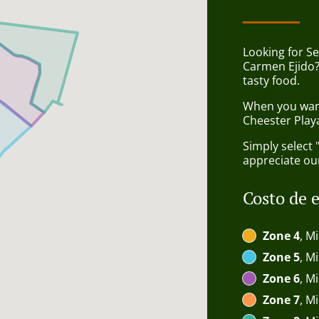
Looking for Se
Carmen Ejido?
tasty food.
When you want 
Cheester Playa
Simply select 
appreciate our
Costo de 
Zone 4
, M
Zone 5
, M
Zone 6
, M
Zone 7
, M