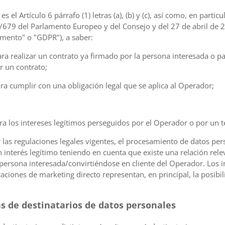
 el Artículo 6 párrafo (1) letras (a), (b) y (c), así como, en partic
16/679 del Parlamento Europeo y del Consejo y del 27 de abril de
lamento" o "GDPR"), a saber:
ara realizar un contrato ya firmado por la persona interesada o p
r un contrato;
ara cumplir con una obligación legal que se aplica al Operador;
ra los intereses legítimos perseguidos por el Operador o por un te
las regulaciones legales vigentes, el procesamiento de datos per
n interés legítimo teniendo en cuenta que existe una relación rel
 persona interesada/convirtiéndose en cliente del Operador. Los 
ciones de marketing directo representan, en principal, la posibil
as de destinatarios de datos personales