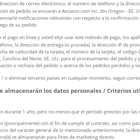
dirección de correo electrónico, el número de teléfono y la direcci
esión de pedido se enviarán a Amazon.com Inc. din Oregon - EE. 
enviarle notificaciones relevantes con respecto a la confirmación
rega de su pedido.
 el pago en línea y usted elije usar este método de pago, los apel
éfono, la dirección de entrega (si proceda), la dirección IP de pro
fecha de caducidad de la tarjeta, el número de la tarjeta, el código 
 Carolina del Norte, EE. UU. para el procesamiento del pedido y p
mación o rechazo del pedido o acerca de los pedidos perdidos y so
 / o eliminar terceros países en cualquier momento, según corre
se almacenarán los datos personales / Criterios ut
 durante 1 año, pero no menos que el período previsto por las r
(principalmente) con el fin de cumplir el contrato, así como para 
icio del carácter general de lo mencionado anteriormente, la direc
nda) se almacenarán para fines de marketing directo.