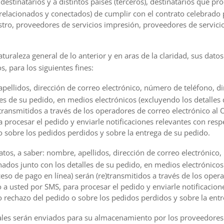
destinatarios y a distintos países (terceros), destinatarios que p
relacionados y conectados) de cumplir con el contrato celebrado 
tro, proveedores de servicios impresión, proveedores de servici
turaleza general de lo anterior y en aras de la claridad, sus datos
s, para los siguientes fines:
pellidos, dirección de correo electrónico, número de teléfono, di
s de su pedido, en medios electrónicos (excluyendo los detalles de
transmitidos a través de los operadores de correo electrónico al 
a procesar el pedido y enviarle notificaciones relevantes con resp
 sobre los pedidos perdidos y sobre la entrega de su pedido.
atos, a saber: nombre, apellidos, dirección de correo electrónico
nados junto con los detalles de su pedido, en medios electrónicos 
oceso de pago en línea) serán (re)transmitidos a través de los op
 a usted por SMS, para procesar el pedido y enviarle notificacion
 rechazo del pedido o sobre los pedidos perdidos y sobre la entr
les serán enviados para su almacenamiento por los proveedores